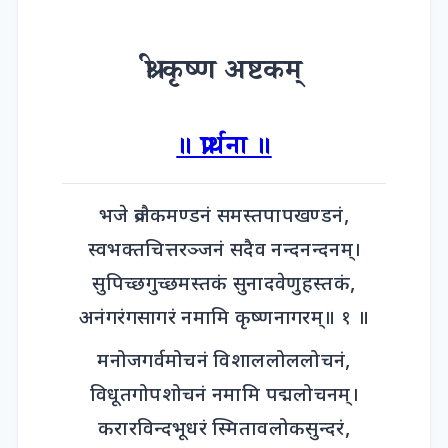
श्री कृष्ण अष्टकम्
॥ प्रार्थना ॥
भजे व्रजैकमण्डनं समस्तपापखण्डनं,
स्वभक्तचित्तरञ्जनं सदैव नन्दनन्दनम्।
सुपिच्छगुच्छमस्तकं सुनादवेणुहस्तकं,
अनंगरंगसागरं नमामि कृष्णनागरम्॥ १ ॥
मनोजगर्वमोचनं विशाललोललोचनं,
विधूतगोपशोचनं नमामि पद्मलोचनम्।
करारविन्दभूधरं स्मितावलोकसुन्दरं,