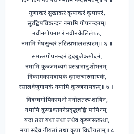
दिने दिने नवं नवं नमामि नन्दसंभवम्॥ ५ ॥
गुणाकरं सुखाकरं कृपाकरं कृपापरं,
सुरद्विषन्निकन्दनं नमामि गोपनन्दनम्।
नवीनगोपनागरं नवीनकेलिलंपटं,
नमामि मेघसुन्दरं तटित्प्रभालसत्पटम्॥ ६ ॥
समस्तगोपनन्दनं हृदंबुजैकमोदनं,
नमामि कुञ्जमध्यगं प्रसन्नभानुशोभनम्।
निकामकामदायकं दृगन्तचारुसायकं,
रसालवेणुगायकं नमामि कुञ्जनायकम्॥ ७ ॥
विदग्धगोपिकामनो मनोज्ञतल्पशायिनं,
नमामि कुण्डकाननेप्रवृद्धवह्नि पायिनम्।
यदा तदा यथा तथा तथैव कृष्णसत्कथा,
मया सदैव गीयतां तथा कृपा विधीयताम्॥ ८