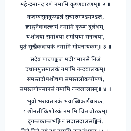
महेन्द्रमानदारणं नमामि कृष्णवारणम्॥ २ ॥
कदम्बसूनकुण्डलं सुचारुगण्डमण्डलं,
व्रजाङ्गनैकवल्लभं नमामि कृष्ण दुर्लभम्।
यशोदया समोदया सगोपया सनन्दया,
युतं सुखैकदायकं नमामि गोपनायकम्॥ ३ ॥
सदैव पादपङ्कजं मदीयमानसे निजं
दधानमुत्तमालकं नमामि नन्दबालकम्।
समस्तदोषशोषणं समस्तलोकपोषणं,
समस्तगोपमानसं नमामि नन्दलालसम्॥ ४ ॥
भुवो भरावतारकं भवाब्धिकर्णधारकं,
यशोमतीकिशोरकं नमामि चित्तचोरकम्।
दृगन्तकान्तभङ्गिनं सदासदालसङ्गिनं,